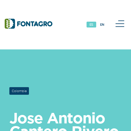
Iniciativas y Proyectos
M
ES
EN
Colombia
Jose Antonio