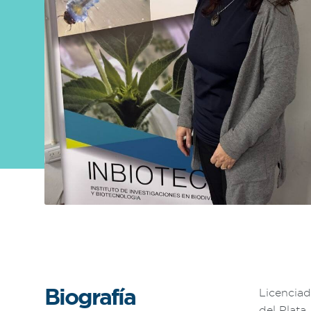
Sobre
FONTAGRO
FONTAGRO es un mecanismo de
cooperación único que fomenta la
inversión en innovación en el sector
agroalimentario de América Latina y El
Caribe, y promueve plataformas
regionales públicas y privadas. Sar
Conocer más
Biografía
Licenciad
del Plata