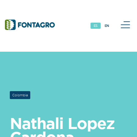
Iniciativas y Proyectos
M
ES
EN
Colombia
Nathali
Lopez