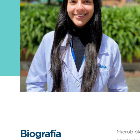
Sobre
FONTAGRO
FONTAGRO es un mecanismo de
cooperación único que fomenta la
inversión en innovación en el sector
agroalimentario de América Latina y El
Caribe, y promueve plataformas
regionales públicas y privadas. Sar
Conocer más
Biografía
Microbiól
microorg