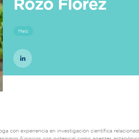
Rozo Florez
Maíz
oga con experiencia en investigación científica relacionad
anísmos fúngicos con potencial como agentes antagónic