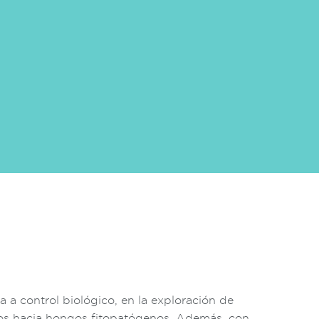
a a control biológico, en la exploración de
os hacia hongos fitopatógenos. Además, con