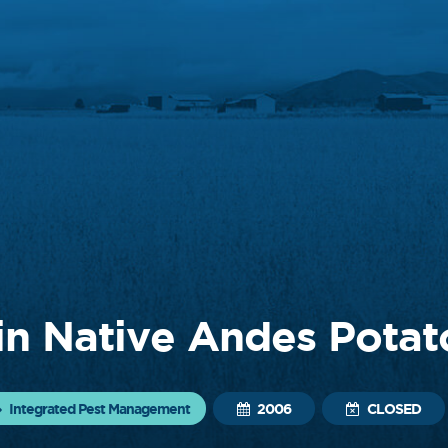
n Native Andes Potat
Integrated Pest Management
2006
CLOSED