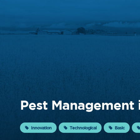
About
FONTAGRO
FONTAGRO is a mechanism de
cooperación único que fomenta la
inversión en innovación en el sector
agroalimentario de América Latina y El
Caribe, y promueve plataformas
regionales públicas y privadas. Sar
Know more
Pest Management i
Innovation
Technological
Basic