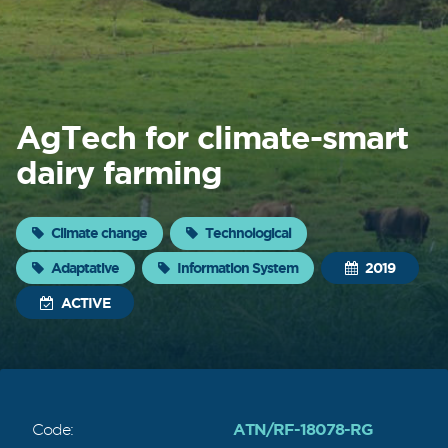
About
FONTAGRO
FONTAGRO is a mechanism de
AgTech for climate-smart
cooperación único que fomenta la
inversión en innovación en el sector
dairy farming
agroalimentario de América Latina y El
Caribe, y promueve plataformas
regionales públicas y privadas. Sar
Climate change
Technological
Adaptative
Information System
2019
Know more
ACTIVE
ATN/RF-18078-RG
Code: