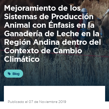
Sobre
Mejoramiento de los
Sistemas de Producción
FONTAGRO
Animal con Énfasis en la
FONTAGRO es un mecanismo de
Ganadería de Leche en la
cooperación único que fomenta la
inversión en innovación en el sector
Región Andina dentro del
agroalimentario de América Latina y El
Contexto de Cambio
Caribe, y promueve plataformas
regionales públicas y privadas. Sar
Climático
Conocer más
Blog
Publicado el 07 de Noviembre 2019