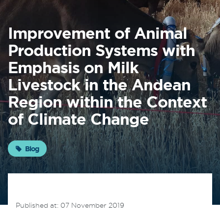
About
Improvement of Animal
FONTAGRO
Production Systems with
FONTAGRO is a mechanism de
Emphasis on Milk
cooperación único que fomenta la
inversión en innovación en el sector
Livestock in the Andean
agroalimentario de América Latina y El
Region within the Context
Caribe, y promueve plataformas
regionales públicas y privadas. Sar
of Climate Change
Know more
Blog
Published at: 07 November 2019