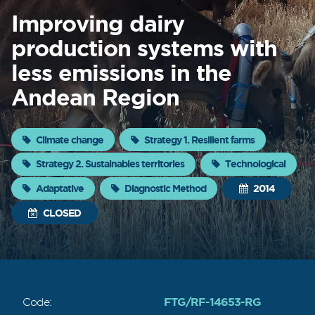
About
Improving dairy
production systems with
FONTAGRO
less emissions in the
FONTAGRO is a mechanism de
Andean Region
cooperación único que fomenta la
inversión en innovación en el sector
agroalimentario de América Latina y El
Climate change
Strategy 1. Resilient farms
Caribe, y promueve plataformas
regionales públicas y privadas. Sar
Strategy 2. Sustainables territories
Technological
Adaptative
Diagnostic Method
2014
Know more
CLOSED
FTG/RF-14653-RG
Code: