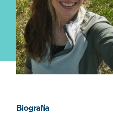
Sobre
FONTAGRO
FONTAGRO es un mecanismo de
cooperación único que fomenta la
inversión en innovación en el sector
agroalimentario de América Latina y El
Caribe, y promueve plataformas
regionales públicas y privadas. Sar
Conocer más
Biografía