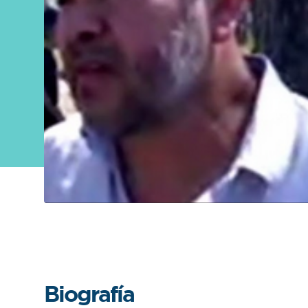
Sobre
FONTAGRO
FONTAGRO es un mecanismo de
cooperación único que fomenta la
inversión en innovación en el sector
agroalimentario de América Latina y El
Caribe, y promueve plataformas
regionales públicas y privadas. Sar
Conocer más
Biografía