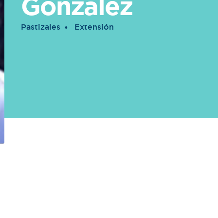
González
Pastizales
Extensión