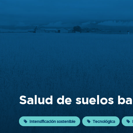
Sobre
FONTAGRO
FONTAGRO es un mecanismo de
cooperación único que fomenta la
inversión en innovación en el sector
agroalimentario de América Latina y El
Caribe, y promueve plataformas
regionales públicas y privadas. Sar
Conocer más
Salud de suelos b
Intensificación sostenible
Tecnológica