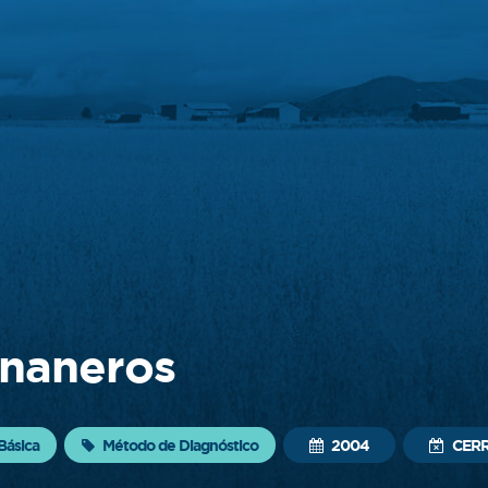
ananeros
Básica
Método de Diagnóstico
2004
CER