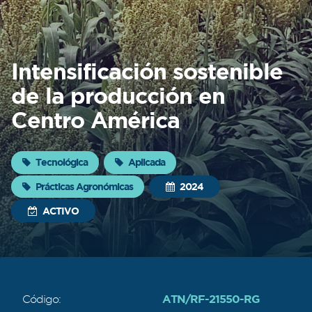
Sobre
FONTAGRO
Intensificación sostenible
FONTAGRO es un mecanismo de
de la producción en
cooperación único que fomenta la
inversión en innovación en el sector
Centro América
agroalimentario de América Latina y El
Caribe, y promueve plataformas
regionales públicas y privadas. Sar
Tecnológica
Aplicada
Prácticas Agronómicas
2024
Conocer más
ACTIVO
ATN/RF-21550-RG
Código: