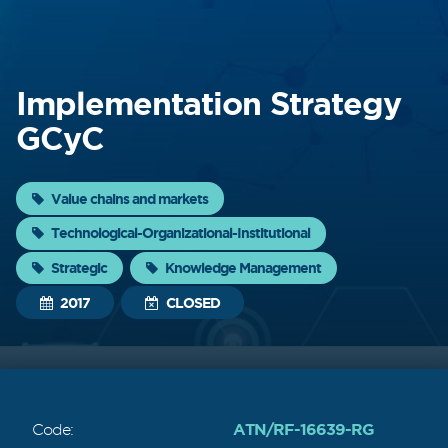
About
FONTAGRO
Implementation Strategy
FONTAGRO is a mechanism de
GCyC
cooperación único que fomenta la
inversión en innovación en el sector
agroalimentario de América Latina y El
Value chains and markets
Caribe, y promueve plataformas
regionales públicas y privadas. Sar
Technological-Organizational-Institutional
Strategic
Knowledge Management
Know more
2017
CLOSED
ATN/RF-16639-RG
Code: