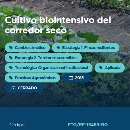
Sobre
Cultivo biointensivo del
FONTAGRO
corredor seco
FONTAGRO es un mecanismo de
cooperación único que fomenta la
inversión en innovación en el sector
Cambio climático
Estrategia 1: Fincas resilientes
agroalimentario de América Latina y El
Estrategia 2. Territorios sostenibles
Caribe, y promueve plataformas
regionales públicas y privadas. Sar
Tecnológica-Organizacional-Institucional
Aplicada
Prácticas Agronómicas
2015
Conocer más
CERRADO
FTG/RF-15459-RG
Código: