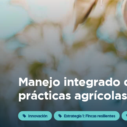
Sobre
FONTAGRO
FONTAGRO es un mecanismo de
cooperación único que fomenta la
inversión en innovación en el sector
agroalimentario de América Latina y El
Caribe, y promueve plataformas
regionales públicas y privadas. Sar
Manejo integrado 
Conocer más
prácticas agrícolas
Innovación
Estrategia 1: Fincas resilientes