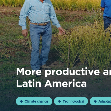
About
FONTAGRO
FONTAGRO is a mechanism de
cooperación único que fomenta la
inversión en innovación en el sector
agroalimentario de América Latina y El
Caribe, y promueve plataformas
regionales públicas y privadas. Sar
More productive an
Know more
Latin America
Climate change
Technological
Adaptat