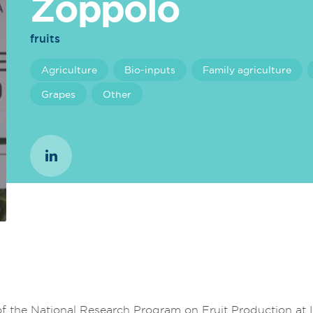
Zoppolo
fruits
Agriculture
Bio-inputs
Family agriculture
Grapes
Other
of the National Research Program on Fruit Production at 