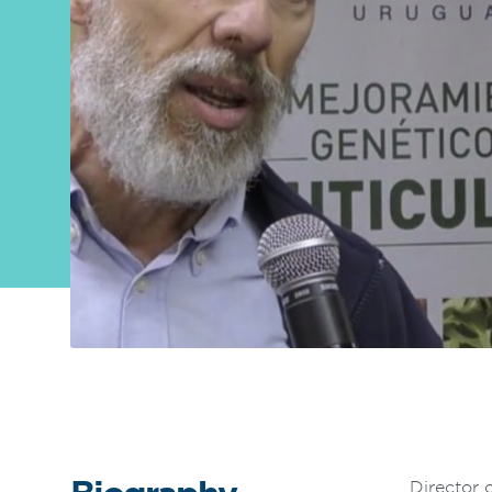
About
FONTAGRO
FONTAGRO is a mechanism de
cooperación único que fomenta la
inversión en innovación en el sector
agroalimentario de América Latina y El
Caribe, y promueve plataformas
regionales públicas y privadas. Sar
Know more
Director 