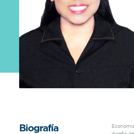
Sobre
FONTAGRO
FONTAGRO es un mecanismo de
cooperación único que fomenta la
inversión en innovación en el sector
agroalimentario de América Latina y El
Caribe, y promueve plataformas
regionales públicas y privadas. Sar
Conocer más
Biografía
Economist
diseño de