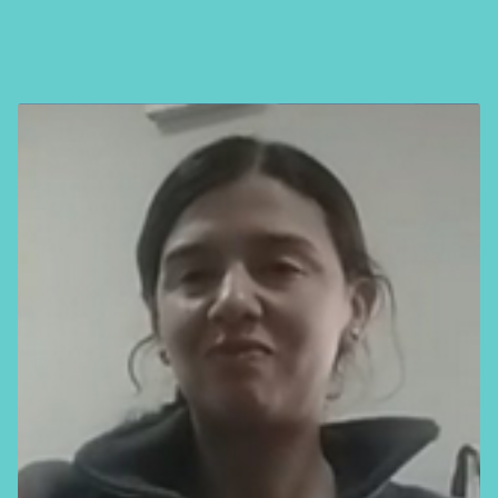
About
FONTAGRO
FONTAGRO is a mechanism de
cooperación único que fomenta la
inversión en innovación en el sector
agroalimentario de América Latina y El
Caribe, y promueve plataformas
regionales públicas y privadas. Sar
Know more