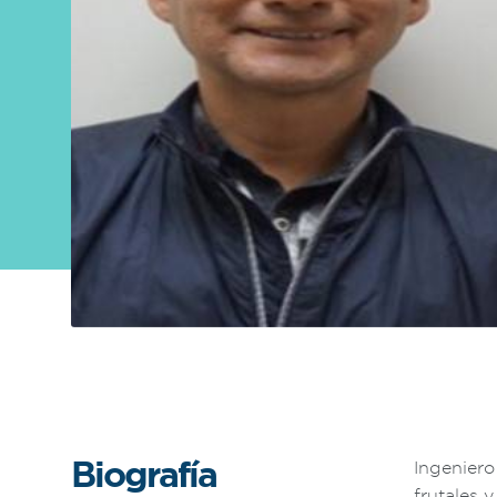
Sobre
FONTAGRO
FONTAGRO es un mecanismo de
cooperación único que fomenta la
inversión en innovación en el sector
agroalimentario de América Latina y El
Caribe, y promueve plataformas
regionales públicas y privadas. Sar
Conocer más
Biografía
Ingeniero
frutales 